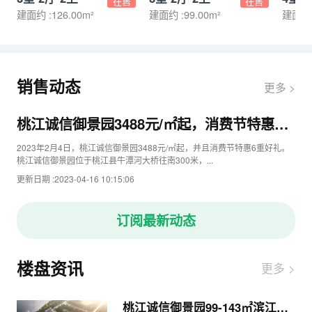
在售
在售
建面约 :126.00m²
建面约 :99.00m²
建面约 :
销售动态
更多 >
桃江诚信御景园3488元/㎡起，消费节特惠6
重好礼
2023年2月4日，桃江诚信御景园3488元/㎡起，并且消费节特惠6重好礼。
桃江诚信御景园位于桃江县牛潭河大桥往南300米，...
更新日期 :2023-04-16 10:15:06
订阅最新动态
楼盘资讯
更多 >
桃江诚信御景园99-143㎡滨江准现房限时3488元/平米起！