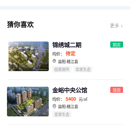
猜你喜欢
更多 >
锦绣城二期
期房
待定
均价：
益阳-桃江县
低密居所
宜居生态
金峪中央公馆
现房
5400
均价：
元/㎡
益阳-桃江县
宜居生态