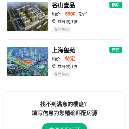
谷山壹品
期房
5500
均价：
元/㎡
益阳-桃江县
宜居生态
上海玺苑
待售
待定
均价：
益阳-桃江县
宜居生态
找不到满意的楼盘？
填写信息为您精确匹配房源