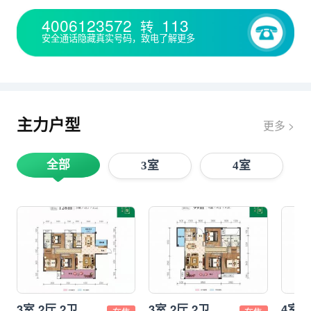
4006123572
113
转
安全通话隐藏真实号码，致电了解更多
主力户型
更多 >
全部
3室
4室
3室 2厅 2卫
3室 2厅 2卫
4室 