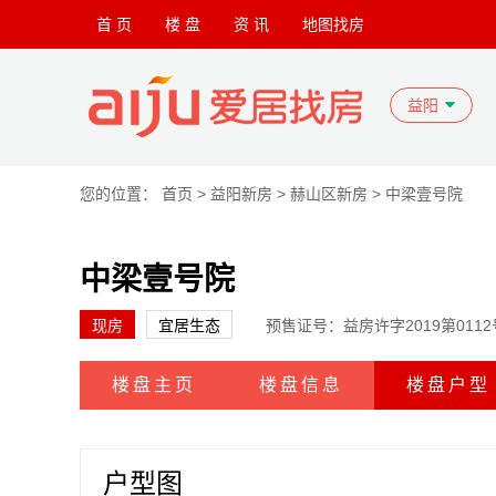
首 页
楼 盘
资 讯
地图找房
益阳
您的位置：
首页
>
益阳新房
>
赫山区新房
>
中梁壹号院
中梁壹号院
现房
宜居生态
预售证号：益房许字2019第0112
楼盘主页
楼盘信息
楼盘户型
户型图