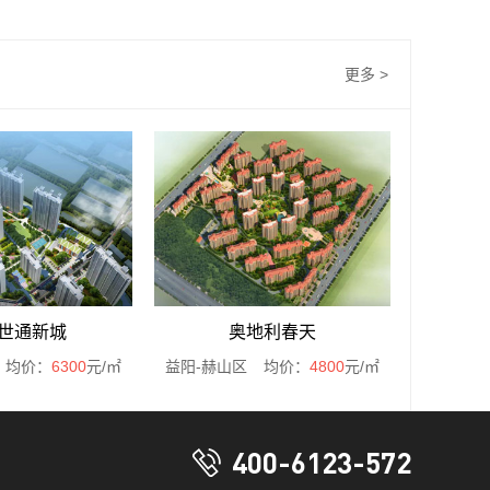
更多 >
世通新城
奥地利春天
均价：
6300
元/㎡
益阳-赫山区
均价：
4800
元/㎡
400-6123-572