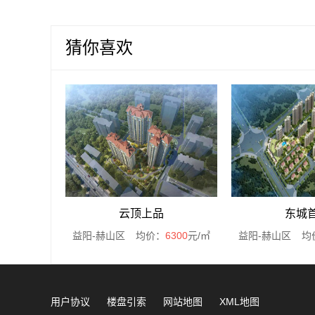
猜你喜欢
云顶上品
东城
益阳-赫山区
均价：
6300
元/㎡
益阳-赫山区
均
用户协议
楼盘引索
网站地图
XML地图