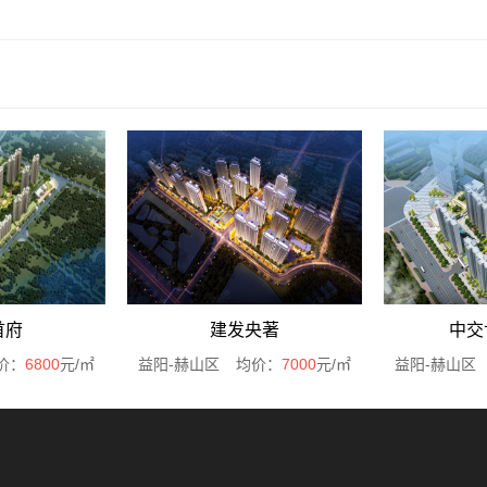
首府
建发央著
中交
价：
6800
元/㎡
益阳-赫山区
均价：
7000
元/㎡
益阳-赫山区